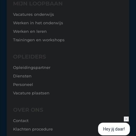
MIJN LOOPBAAN
Vacatures onderwijs
Werken in het onderwijs
Werken en leren
Trainingen en workshops
OPLEIDERS
Opleidingspartner
Diensten
Personeel
Vacature p
laatsen
OVER ONS
Contact
Klachten procedure