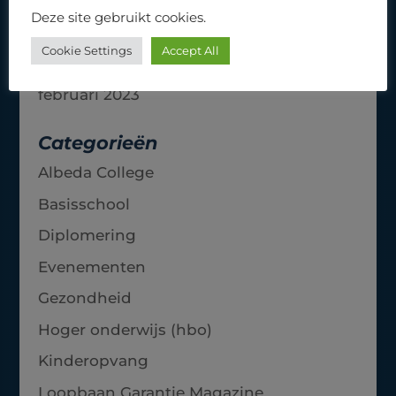
Archieven
Deze site gebruikt cookies.
september 2024
Cookie Settings
Accept All
maart 2023
februari 2023
Categorieën
Albeda College
Basisschool
Diplomering
Evenementen
Gezondheid
Hoger onderwijs (hbo)
Kinderopvang
Loopbaan Garantie Magazine