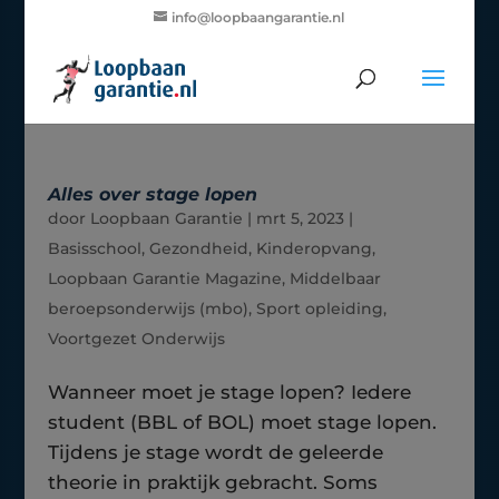
info@loopbaangarantie.nl
Alles over stage lopen
door
Loopbaan Garantie
|
mrt 5, 2023
|
Basisschool
,
Gezondheid
,
Kinderopvang
,
Loopbaan Garantie Magazine
,
Middelbaar
beroepsonderwijs (mbo)
,
Sport opleiding
,
Voortgezet Onderwijs
Wanneer moet je stage lopen? Iedere
student (BBL of BOL) moet stage lopen.
Tijdens je stage wordt de geleerde
theorie in praktijk gebracht. Soms