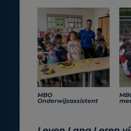
MBO
MBO
Onderwijsassistent
me
Leven Lang Leren v