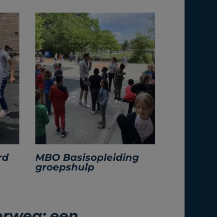
rd
MBO Basisopleiding
groepshulp
erweg: een