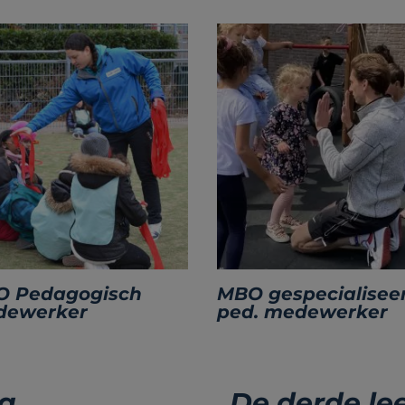
 Pedagogisch
MBO gespecialisee
dewerker
ped. medewerker
ia
De derde le