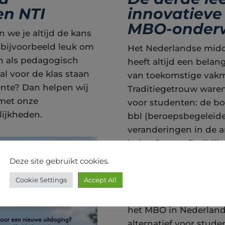
en NTI
innovatieve
MBO-onderw
we je altijd de kans
 bijvoorbeeld leuk om
Het Nederlandse midd
en als pedagogisch
heeft altijd een belan
al voor de klas staan
van toekomstige vakm
ente? Dan helpen wij
Traditiegetrouw ware
 met onze
voor studenten: de bo
lijkheden.
bbl (beroepsbegeleid
veranderingen in de 
behoefte aan flexibili
optie. Zo ontstond de
Deze site gebruikt cookies.
Wat is de der
Cookie Settings
Accept All
De derde leerweg is e
het MBO in Nederland
alternatief voor stude