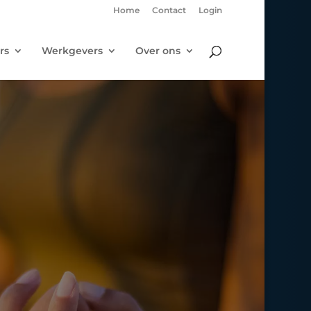
Home
Contact
Login
rs
Werkgevers
Over ons