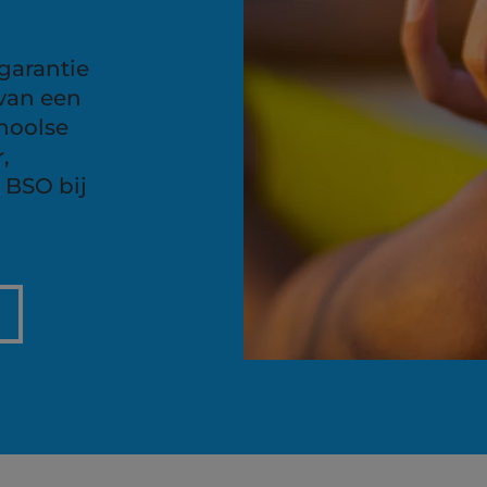
garantie
 van een
choolse
,
 BSO bij