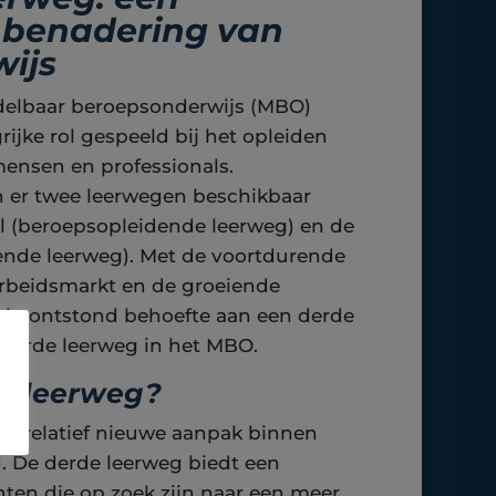
 benadering van
ijs
elbaar beroepsonderwijs (MBO)
grijke rol gespeeld bij het opleiden
ensen en professionals.
n er twee leerwegen beschikbaar
l (beroepsopleidende leerweg) en de
ende leerweg). Met de voortdurende
arbeidsmarkt en de groeiende
teit, ontstond behoefte aan een derde
 derde leerweg in het MBO.
de leerweg?
en relatief nieuwe aanpak binnen
. De derde leerweg biedt een
nten die op zoek zijn naar een meer