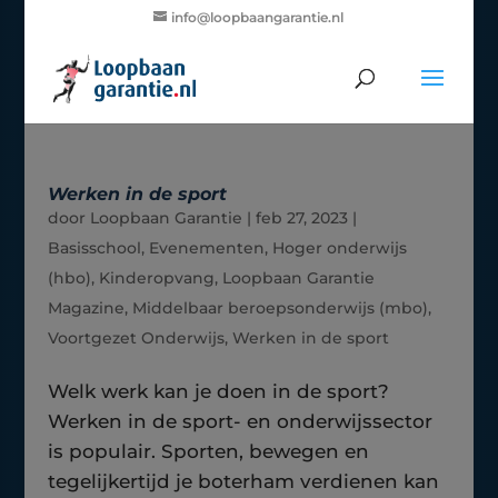
info@loopbaangarantie.nl
Werken in de sport
door
Loopbaan Garantie
|
feb 27, 2023
|
Basisschool
,
Evenementen
,
Hoger onderwijs
(hbo)
,
Kinderopvang
,
Loopbaan Garantie
Magazine
,
Middelbaar beroepsonderwijs (mbo)
,
Voortgezet Onderwijs
,
Werken in de sport
Welk werk kan je doen in de sport?
Werken in de sport- en onderwijssector
is populair. Sporten, bewegen en
tegelijkertijd je boterham verdienen kan